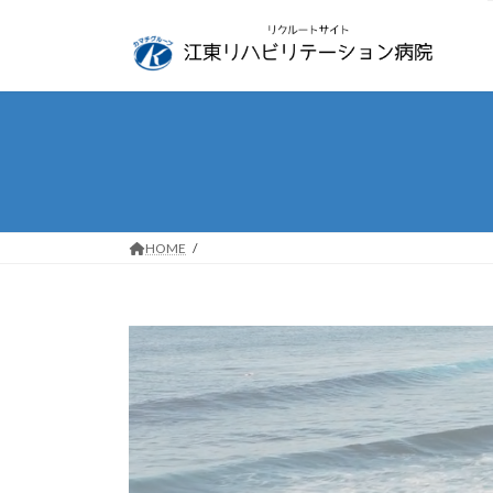
コ
ナ
ン
ビ
テ
ゲ
ン
ー
ツ
シ
へ
ョ
ス
ン
キ
に
ッ
移
プ
動
HOME