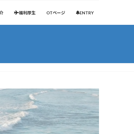
介
福利厚生
OTぺージ
ENTRY